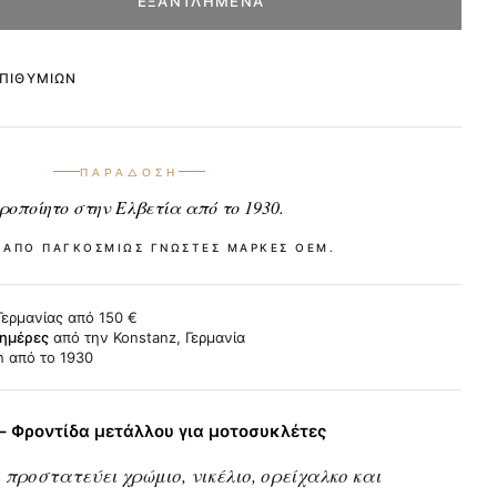
ΕΞΑΝΤΛΗΜΈΝΑ
ΕΠΙΘΥΜΙΏΝ
ΠΑΡΆΔΟΣΗ
ροποίητο στην Ελβετία από το 1930.
 ΑΠΌ ΠΑΓΚΟΣΜΊΩΣ ΓΝΩΣΤΈΣ ΜΆΡΚΕΣ OEM.
Γερμανίας από 150 €
 ημέρες
από την Konstanz, Γερμανία
n από το 1930
 – Φροντίδα μετάλλου για μοτοσυκλέτες
 προστατεύει χρώμιο, νικέλιο, ορείχαλκο και